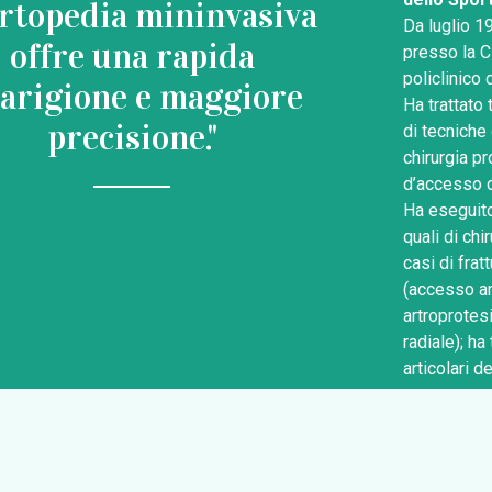
ortopedia mininvasiva
Da luglio 1
offre una rapida
presso la C
policlinico 
arigione e maggiore
Ha trattato
precisione."
di tecniche 
chirurgia p
d’accesso c
Ha eseguito 
quali di chi
casi di fra
(accesso an
artroprotesi
radiale); ha
articolari 