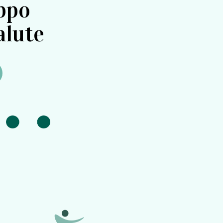
uppo
alute