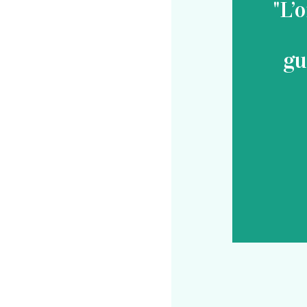
"L’
gu