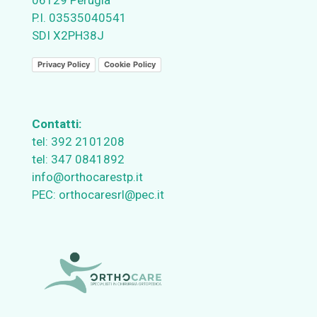
06129 Perugia
P.I. 03535040541
SDI X2PH38J
Privacy Policy
Cookie Policy
Contatti:
tel:
392 2101208
tel:
347 0841892
info@orthocarestp.it
PEC:
orthocaresrl@pec.it