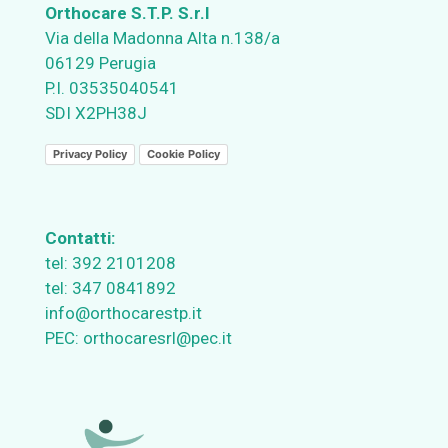
Orthocare S.T.P. S.r.l
Via della Madonna Alta n.138/a
06129 Perugia
P.I. 03535040541
SDI X2PH38J
Privacy Policy
Cookie Policy
Contatti:
tel:
392 2101208
tel:
347 0841892
info@orthocarestp.it
PEC:
orthocaresrl@pec.it