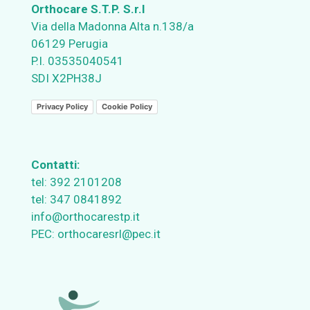
Orthocare S.T.P. S.r.l
Via della Madonna Alta n.138/a
06129 Perugia
P.I. 03535040541
SDI X2PH38J
Privacy Policy
Cookie Policy
Contatti:
tel:
392 2101208
tel:
347 0841892
info@orthocarestp.it
PEC:
orthocaresrl@pec.it