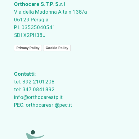
Orthocare S.T.P. S.r.l
Via della Madonna Alta n.138/a
06129 Perugia
P.I. 03535040541
SDI X2PH38J
Privacy Policy
Cookie Policy
Contatti:
tel:
392 2101208
tel:
347 0841892
info@orthocarestp.it
PEC:
orthocaresrl@pec.it