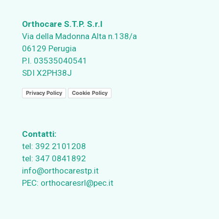
Orthocare S.T.P. S.r.l
Via della Madonna Alta n.138/a
06129 Perugia
P.I. 03535040541
SDI X2PH38J
Privacy Policy
Cookie Policy
Contatti:
tel:
392 2101208
tel:
347 0841892
info@orthocarestp.it
PEC:
orthocaresrl@pec.it