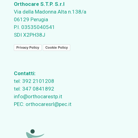
Orthocare S.T.P. S.r.l
Via della Madonna Alta n.138/a
06129 Perugia
P.I. 03535040541
SDI X2PH38J
Privacy Policy
Cookie Policy
Contatti:
tel:
392 2101208
tel:
347 0841892
info@orthocarestp.it
PEC:
orthocaresrl@pec.it