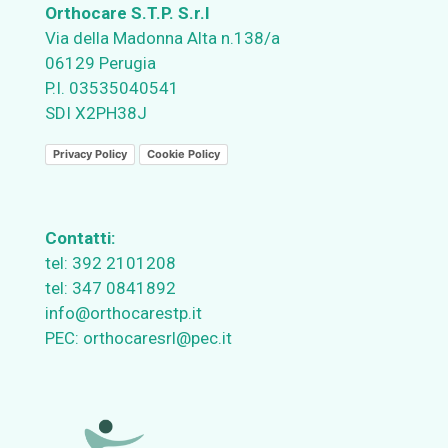
Orthocare S.T.P. S.r.l
Via della Madonna Alta n.138/a
06129 Perugia
P.I. 03535040541
SDI X2PH38J
Privacy Policy
Cookie Policy
Contatti:
tel:
392 2101208
tel:
347 0841892
info@orthocarestp.it
PEC:
orthocaresrl@pec.it