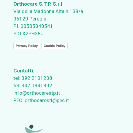
Orthocare S.T.P. S.r.l
Via della Madonna Alta n.138/a
06129 Perugia
P.I. 03535040541
SDI X2PH38J
Privacy Policy
Cookie Policy
Contatti:
tel:
392 2101208
tel:
347 0841892
info@orthocarestp.it
PEC:
orthocaresrl@pec.it