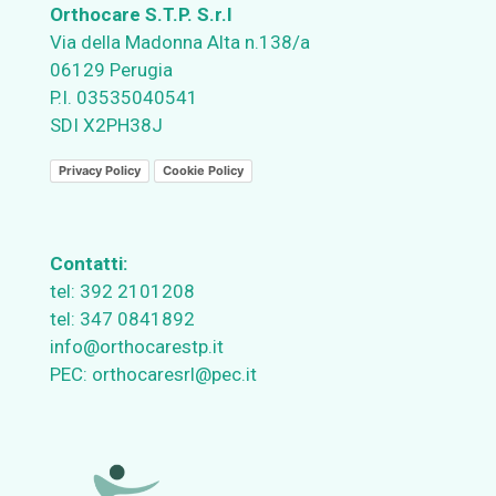
Orthocare S.T.P. S.r.l
Via della Madonna Alta n.138/a
06129 Perugia
P.I. 03535040541
SDI X2PH38J
Privacy Policy
Cookie Policy
Contatti:
tel:
392 2101208
tel:
347 0841892
info@orthocarestp.it
PEC:
orthocaresrl@pec.it