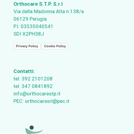
Orthocare S.T.P. S.r.l
Via della Madonna Alta n.138/a
06129 Perugia
P.I. 03535040541
SDI X2PH38J
Privacy Policy
Cookie Policy
Contatti:
tel:
392 2101208
tel:
347 0841892
info@orthocarestp.it
PEC:
orthocaresrl@pec.it