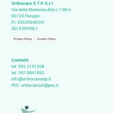
Orthocare S.T.P. S.r.l
Via della Madonna Alta n.138/a
06129 Perugia
P.I. 03535040541
SDI X2PH38J
Privacy Policy
Cookie Policy
Contatti:
tel:
392 2101208
tel:
347 0841892
info@orthocarestp.it
PEC:
orthocaresrl@pec.it