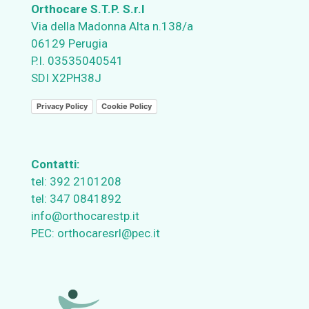
Orthocare S.T.P. S.r.l
Via della Madonna Alta n.138/a
06129 Perugia
P.I. 03535040541
SDI X2PH38J
Privacy Policy
Cookie Policy
Contatti:
tel:
392 2101208
tel:
347 0841892
info@orthocarestp.it
PEC:
orthocaresrl@pec.it