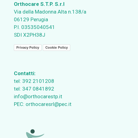
Orthocare S.T.P. S.r.l
Via della Madonna Alta n.138/a
06129 Perugia
P.I. 03535040541
SDI X2PH38J
Privacy Policy
Cookie Policy
Contatti:
tel:
392 2101208
tel:
347 0841892
info@orthocarestp.it
PEC:
orthocaresrl@pec.it