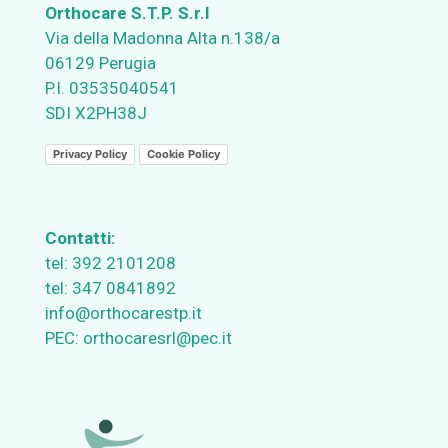
Orthocare S.T.P. S.r.l
Via della Madonna Alta n.138/a
06129 Perugia
P.I. 03535040541
SDI X2PH38J
Privacy Policy
Cookie Policy
Contatti:
tel:
392 2101208
tel:
347 0841892
info@orthocarestp.it
PEC:
orthocaresrl@pec.it