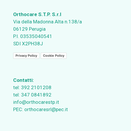
Orthocare S.T.P. S.r.l
Via della Madonna Alta n.138/a
06129 Perugia
P.I. 03535040541
SDI X2PH38J
Privacy Policy
Cookie Policy
Contatti:
tel:
392 2101208
tel:
347 0841892
info@orthocarestp.it
PEC:
orthocaresrl@pec.it