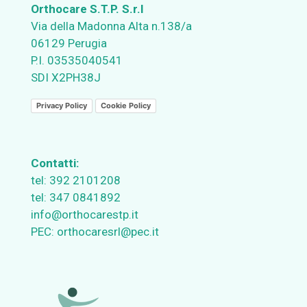
Orthocare S.T.P. S.r.l
Via della Madonna Alta n.138/a
06129 Perugia
P.I. 03535040541
SDI X2PH38J
Privacy Policy
Cookie Policy
Contatti:
tel:
392 2101208
tel:
347 0841892
info@orthocarestp.it
PEC:
orthocaresrl@pec.it