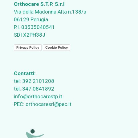
Orthocare S.T.P. S.r.l
Via della Madonna Alta n.138/a
06129 Perugia
P.I. 03535040541
SDI X2PH38J
Privacy Policy
Cookie Policy
Contatti:
tel:
392 2101208
tel:
347 0841892
info@orthocarestp.it
PEC:
orthocaresrl@pec.it