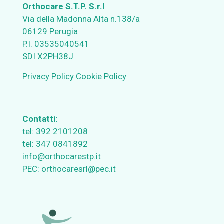
Orthocare S.T.P. S.r.l
Via della Madonna Alta n.138/a
06129 Perugia
P.I. 03535040541
SDI X2PH38J
Privacy Policy
Cookie Policy
Contatti:
tel:
392 2101208
tel:
347 0841892
info@orthocarestp.it
PEC:
orthocaresrl@pec.it