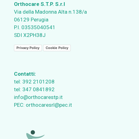
Orthocare S.T.P. S.r.l
Via della Madonna Alta n.138/a
06129 Perugia
P.I. 03535040541
SDI X2PH38J
Privacy Policy
Cookie Policy
Contatti:
tel:
392 2101208
tel:
347 0841892
info@orthocarestp.it
PEC:
orthocaresrl@pec.it