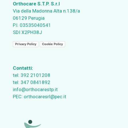
Orthocare S.T.P. S.r.l
Via della Madonna Alta n.138/a
06129 Perugia
P.I. 03535040541
SDI X2PH38J
Privacy Policy
Cookie Policy
Contatti:
tel:
392 2101208
tel:
347 0841892
info@orthocarestp.it
PEC:
orthocaresrl@pec.it