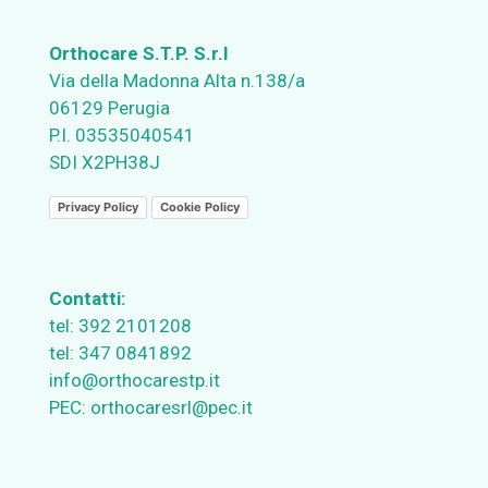
Orthocare S.T.P. S.r.l
Via della Madonna Alta n.138/a
06129 Perugia
P.I. 03535040541
SDI X2PH38J
Privacy Policy
Cookie Policy
Contatti:
tel:
392 2101208
tel:
347 0841892
info@orthocarestp.it
PEC:
orthocaresrl@pec.it