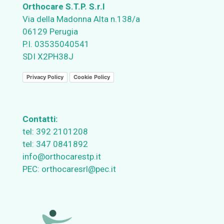
Orthocare S.T.P. S.r.l
Via della Madonna Alta n.138/a
06129 Perugia
P.I. 03535040541
SDI X2PH38J
Privacy Policy
Cookie Policy
Contatti:
tel:
392 2101208
tel:
347 0841892
info@orthocarestp.it
PEC:
orthocaresrl@pec.it