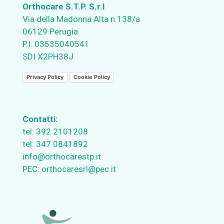
Orthocare S.T.P. S.r.l
Via della Madonna Alta n.138/a
06129 Perugia
P.I. 03535040541
SDI X2PH38J
Privacy Policy
Cookie Policy
Contatti:
tel:
392 2101208
tel:
347 0841892
info@orthocarestp.it
PEC:
orthocaresrl@pec.it