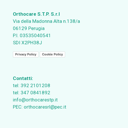
Orthocare S.T.P. S.r.l
Via della Madonna Alta n.138/a
06129 Perugia
P.I. 03535040541
SDI X2PH38J
Privacy Policy
Cookie Policy
Contatti:
tel:
392 2101208
tel:
347 0841892
info@orthocarestp.it
PEC:
orthocaresrl@pec.it