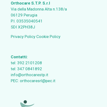
Orthocare S.T.P. S.r.l
Via della Madonna Alta n.138/a
06129 Perugia
P.I. 03535040541
SDI X2PH38J
Privacy Policy
Cookie Policy
Contatti:
tel:
392 2101208
tel:
347 0841892
info@orthocarestp.it
PEC:
orthocaresrl@pec.it