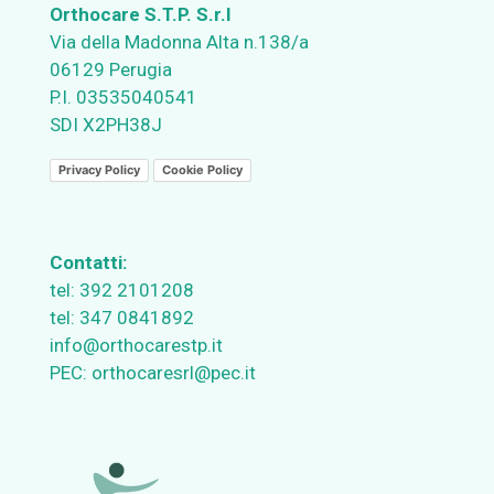
Orthocare S.T.P. S.r.l
Via della Madonna Alta n.138/a
06129 Perugia
P.I. 03535040541
SDI X2PH38J
Privacy Policy
Cookie Policy
Contatti:
tel:
392 2101208
tel:
347 0841892
info@orthocarestp.it
PEC:
orthocaresrl@pec.it