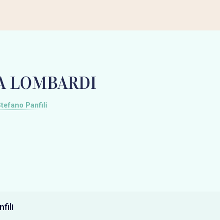
A LOMBARDI
tefano Panfili
fili