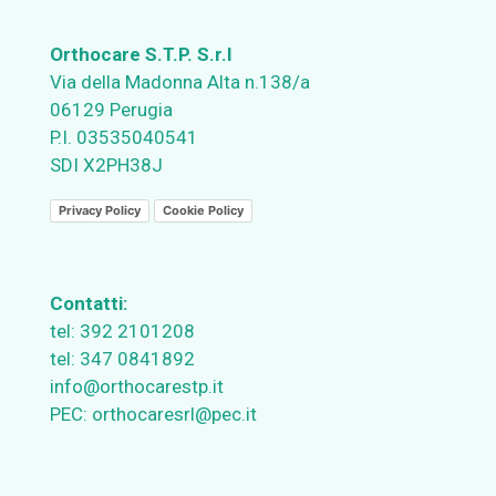
Orthocare S.T.P. S.r.l
Via della Madonna Alta n.138/a
06129 Perugia
P.I. 03535040541
SDI X2PH38J
Privacy Policy
Cookie Policy
Contatti:
tel:
392 2101208
tel:
347 0841892
info@orthocarestp.it
PEC:
orthocaresrl@pec.it