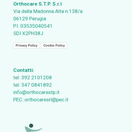
Orthocare S.T.P. S.r.l
Via della Madonna Alta n.138/a
06129 Perugia
P.I. 03535040541
SDI X2PH38J
Privacy Policy
Cookie Policy
Contatti:
tel:
392 2101208
tel:
347 0841892
info@orthocarestp.it
PEC:
orthocaresrl@pec.it