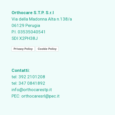
Orthocare S.T.P. S.r.l
Via della Madonna Alta n.138/a
06129 Perugia
P.I. 03535040541
SDI X2PH38J
Privacy Policy
Cookie Policy
Contatti:
tel:
392 2101208
tel:
347 0841892
info@orthocarestp.it
PEC:
orthocaresrl@pec.it