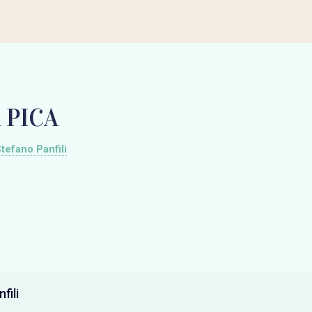
 PICA
tefano Panfili
fili