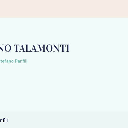
NO TALAMONTI
tefano Panfili
fili