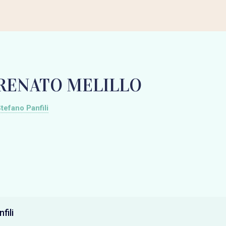
 RENATO MELILLO
tefano Panfili
fili