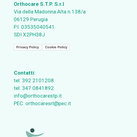
Orthocare S.T.P. S.r.l
Via della Madonna Alta n.138/a
06129 Perugia
P.I. 03535040541
SDI X2PH38J
Privacy Policy
Cookie Policy
Contatti:
tel:
392 2101208
tel:
347 0841892
info@orthocarestp.it
PEC:
orthocaresrl@pec.it