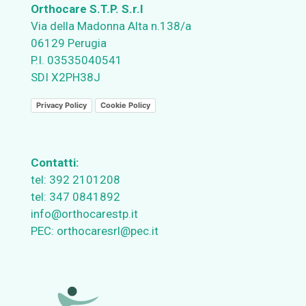
Orthocare S.T.P. S.r.l
Via della Madonna Alta n.138/a
06129 Perugia
P.I. 03535040541
SDI X2PH38J
Privacy Policy
Cookie Policy
Contatti:
tel:
392 2101208
tel:
347 0841892
info@orthocarestp.it
PEC:
orthocaresrl@pec.it