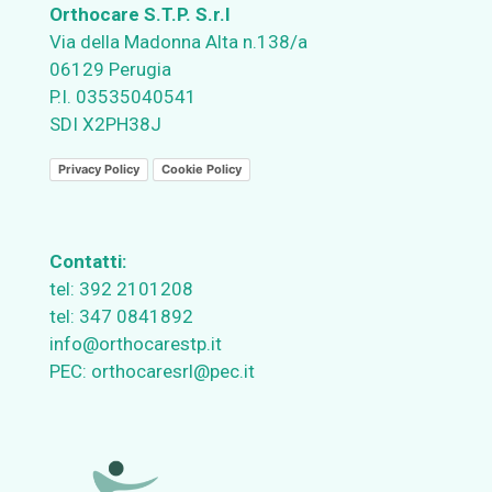
Orthocare S.T.P. S.r.l
Via della Madonna Alta n.138/a
06129 Perugia
P.I. 03535040541
SDI X2PH38J
Privacy Policy
Cookie Policy
Contatti:
tel:
392 2101208
tel:
347 0841892
info@orthocarestp.it
PEC:
orthocaresrl@pec.it