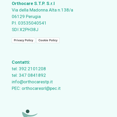
Orthocare S.T.P. S.r.l
Via della Madonna Alta n.138/a
06129 Perugia
P.I. 03535040541
SDI X2PH38J
Privacy Policy
Cookie Policy
Contatti:
tel:
392 2101208
tel:
347 0841892
info@orthocarestp.it
PEC:
orthocaresrl@pec.it