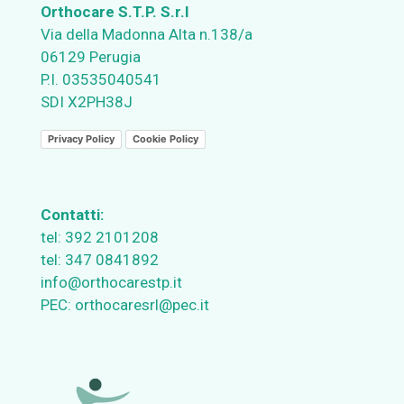
Orthocare S.T.P. S.r.l
Via della Madonna Alta n.138/a
06129 Perugia
P.I. 03535040541
SDI X2PH38J
Privacy Policy
Cookie Policy
Contatti:
tel:
392 2101208
tel:
347 0841892
info@orthocarestp.it
PEC:
orthocaresrl@pec.it