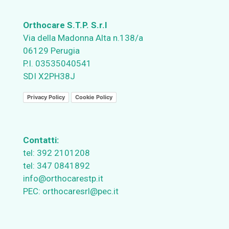
Orthocare S.T.P. S.r.l
Via della Madonna Alta n.138/a
06129 Perugia
P.I. 03535040541
SDI X2PH38J
Privacy Policy
Cookie Policy
Contatti:
tel:
392 2101208
tel:
347 0841892
info@orthocarestp.it
PEC:
orthocaresrl@pec.it