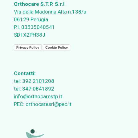
Orthocare S.T.P. S.r.l
Via della Madonna Alta n.138/a
06129 Perugia
P.I. 03535040541
SDI X2PH38J
Privacy Policy
Cookie Policy
Contatti:
tel:
392 2101208
tel:
347 0841892
info@orthocarestp.it
PEC:
orthocaresrl@pec.it