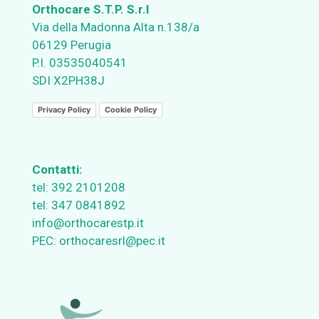
Orthocare S.T.P. S.r.l
Via della Madonna Alta n.138/a
06129 Perugia
P.I. 03535040541
SDI X2PH38J
Privacy Policy
Cookie Policy
Contatti:
tel:
392 2101208
tel:
347 0841892
info@orthocarestp.it
PEC:
orthocaresrl@pec.it