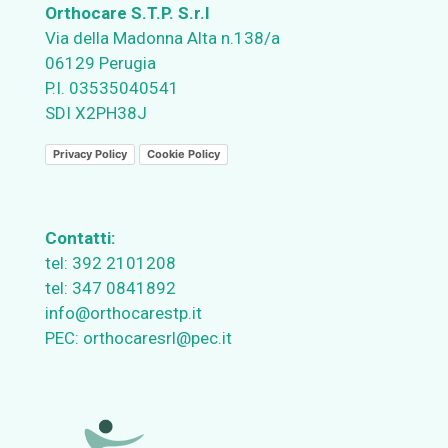
Orthocare S.T.P. S.r.l
Via della Madonna Alta n.138/a
06129 Perugia
P.I. 03535040541
SDI X2PH38J
Privacy Policy
Cookie Policy
Contatti:
tel:
392 2101208
tel:
347 0841892
info@orthocarestp.it
PEC:
orthocaresrl@pec.it