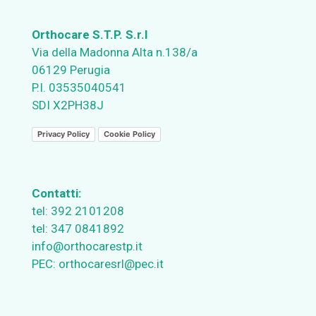
Orthocare S.T.P. S.r.l
Via della Madonna Alta n.138/a
06129 Perugia
P.I. 03535040541
SDI X2PH38J
Privacy Policy
Cookie Policy
Contatti:
tel:
392 2101208
tel:
347 0841892
info@orthocarestp.it
PEC:
orthocaresrl@pec.it