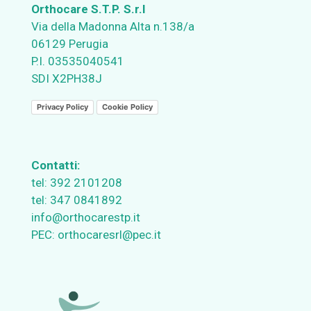
Orthocare S.T.P. S.r.l
Via della Madonna Alta n.138/a
06129 Perugia
P.I. 03535040541
SDI X2PH38J
Privacy Policy
Cookie Policy
Contatti:
tel:
392 2101208
tel:
347 0841892
info@orthocarestp.it
PEC:
orthocaresrl@pec.it