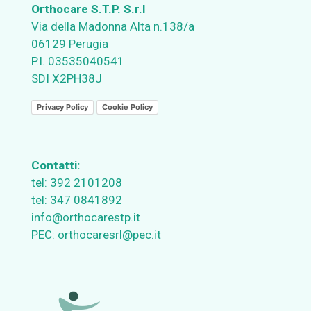
Orthocare S.T.P. S.r.l
Via della Madonna Alta n.138/a
06129 Perugia
P.I. 03535040541
SDI X2PH38J
Privacy Policy
Cookie Policy
Contatti:
tel:
392 2101208
tel:
347 0841892
info@orthocarestp.it
PEC:
orthocaresrl@pec.it