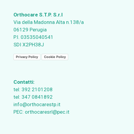
Orthocare S.T.P. S.r.l
Via della Madonna Alta n.138/a
06129 Perugia
P.I. 03535040541
SDI X2PH38J
Privacy Policy
Cookie Policy
Contatti:
tel:
392 2101208
tel:
347 0841892
info@orthocarestp.it
PEC:
orthocaresrl@pec.it