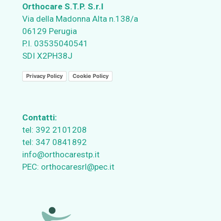
Orthocare S.T.P. S.r.l
Via della Madonna Alta n.138/a
06129 Perugia
P.I. 03535040541
SDI X2PH38J
Privacy Policy
Cookie Policy
Contatti:
tel:
392 2101208
tel:
347 0841892
info@orthocarestp.it
PEC:
orthocaresrl@pec.it