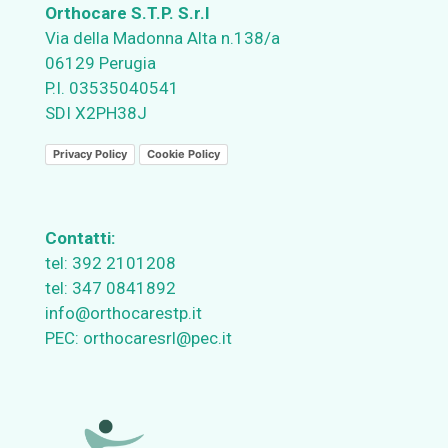
Orthocare S.T.P. S.r.l
Via della Madonna Alta n.138/a
06129 Perugia
P.I. 03535040541
SDI X2PH38J
Privacy Policy
Cookie Policy
Contatti:
tel:
392 2101208
tel:
347 0841892
info@orthocarestp.it
PEC:
orthocaresrl@pec.it