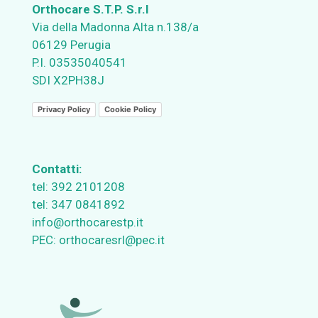
Orthocare S.T.P. S.r.l
Via della Madonna Alta n.138/a
06129 Perugia
P.I. 03535040541
SDI X2PH38J
Privacy Policy
Cookie Policy
Contatti:
tel:
392 2101208
tel:
347 0841892
info@orthocarestp.it
PEC:
orthocaresrl@pec.it